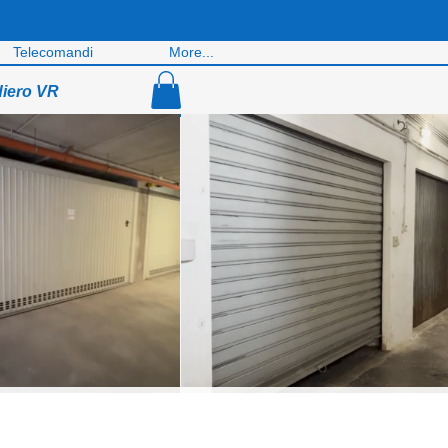
Telecomandi
More...
diero VR