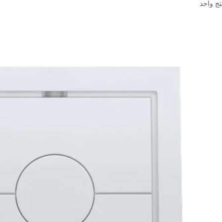
تج واحد