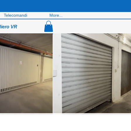
Telecomandi
More...
diero VR