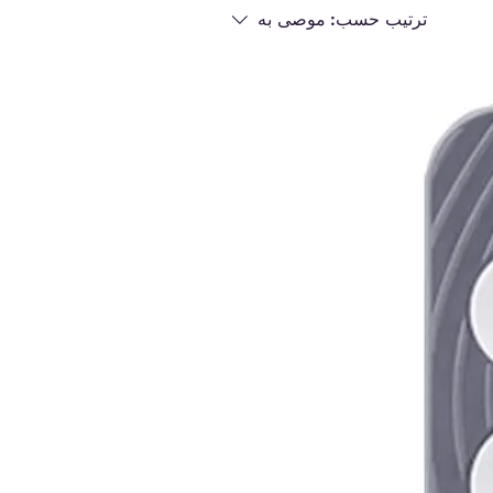
ترتيب حسب:
موصى به