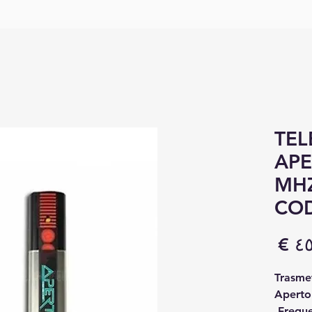
TE
APE
MHZ
CO
السعر
Trasme
Aperto
Frequ