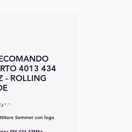
LECOMANDO
RTO 4013 434
 - ROLLING
DE
ttitore Sommer con logo
enza FM 434,42Mhz.