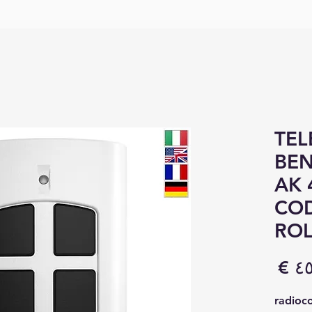
TE
BEN
AK 
COD
ROL
السعر
radioc