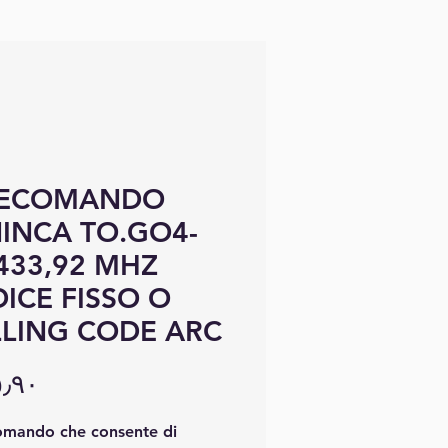
LECOMANDO
INCA TO.GO4-
433,92 MHZ
ICE FISSO O
LING CODE ARC
omando che consente di