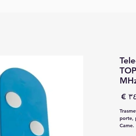
Tel
TOP
MHz
السعر
Trasmet
porte, 
Came. 
version