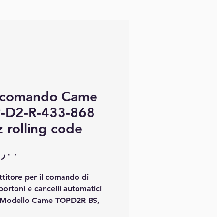
ecomando Came
-D2-R-433-868
 rolling code
titore per il comando di
portoni e cancelli automatici
Modello Came TOPD2R BS,
e blu a due tasti con