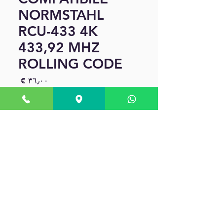
NORMSTAHL
RCU-433 4K
433,92 MHZ
ROLLING CODE
السعر
الكمية
*
أضِف إلى العربة
Telecomando compatibile
sostitutivo per porte
automatiche e automazioni
Normstahl RCU 433 4K-NL