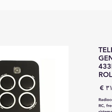
TE
GEN
433
ROL
السعر
Radio
RC, fre
sistema