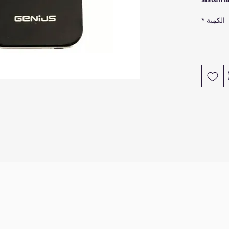
code. 
الكمية
*