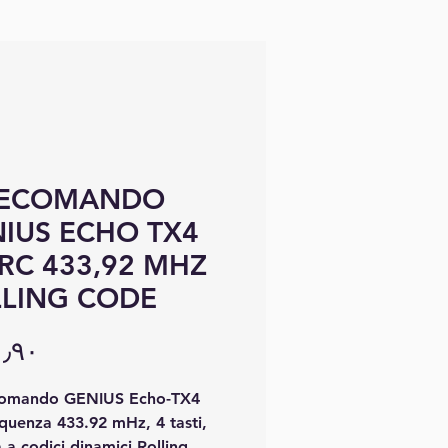
LECOMANDO
IUS ECHO TX4
RC 433,92 MHZ
LING CODE
comando GENIUS Echo-TX4
quenza 433.92 mHz, 4 tasti,
 a codici dinamici Rolling