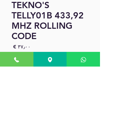
TEKNO'S
TELLY01B 433,92
MHZ ROLLING
CODE
السعر
*
الكمية
أضِف إلى العربة
Telecomando Teknos telly01b
frequenza 433.92 Mhz, codifica
di sicurezza Rolling code.
Portatile o da parete con
supporto magnetico in