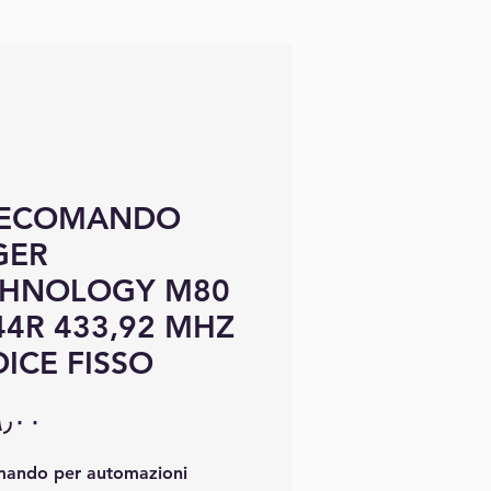
LECOMANDO
GER
CHNOLOGY M80
44R 433,92 MHZ
ICE FISSO
mando per automazioni