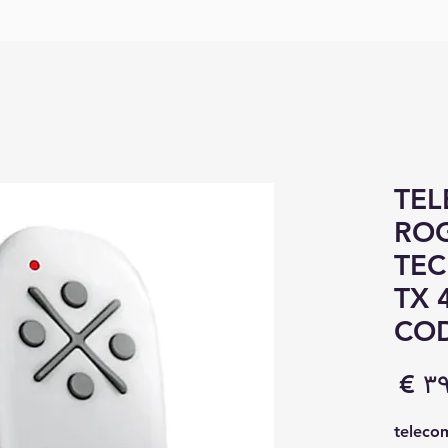
TE
RO
TE
TX 
COD
السعر
teleco