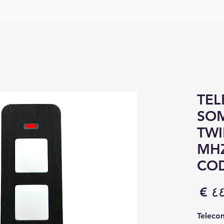
TE
SO
TWI
MHZ
CO
السعر
Teleco