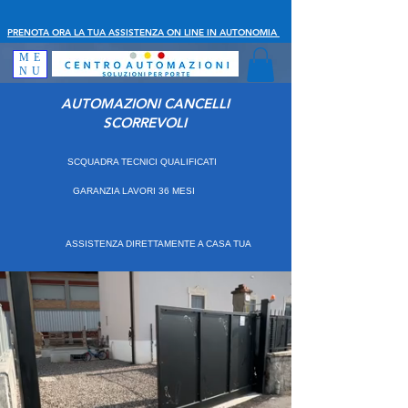
PRENOTA ORA LA TUA ASSISTENZA ON LINE IN AUTONOMIA
ME
NU
AUTOMAZIONI CANCELLI
SCORREVOLI
SCQUADRA TECNICI QUALIFICATI
GARANZIA LAVORI 36 MESI
ASSISTENZA DIRETTAMENTE A CASA TUA