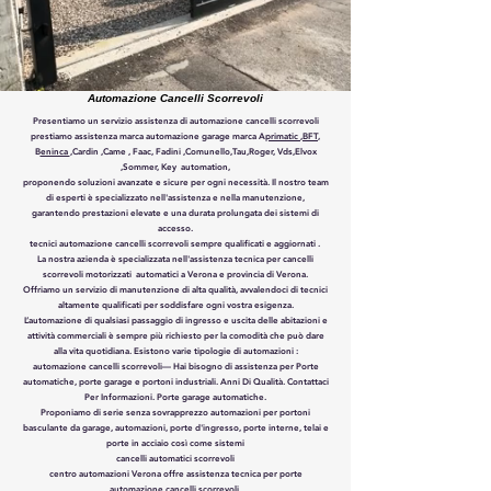
Automazione Cancelli Scorrevoli
Presentiamo un servizio assistenza di
automazione cancelli scorrevoli
prestiamo assistenza marca automazione garage marca A
primatic
,
BFT
,
B
eninca
,Cardin ,Came , Faac, Fadini ,Comunello,Tau,Roger, Vds,Elvox
,Sommer, Key automation,
proponendo soluzioni avanzate e sicure per ogni necessità. Il nostro team
di esperti è specializzato nell'assistenza e nella manutenzione,
garantendo prestazioni elevate e una durata prolungata dei sistemi di
accesso.
tecnici automazione cancelli scorrevoli sempre qualificati e aggiornati .
La nostra azienda è specializzata nell'assistenza tecnica per cancelli
scorrevoli motorizzati automatici a Verona e provincia di Verona.
Offriamo un servizio di manutenzione di alta qualità, avvalendoci di tecnici
altamente qualificati per soddisfare ogni vostra esigenza.
​L’automazione di qualsiasi passaggio di ingresso e uscita delle abitazioni e
attività commerciali è sempre più richiesto per la comodità che può dare
alla vita quotidiana. Esistono varie tipologie di automazioni :
automazione cancelli scorrevoli— Hai bisogno di assistenza per Porte
automatiche, porte garage e portoni industriali. Anni Di Qualità. Contattaci
Per Informazioni. Porte garage automatiche.
Proponiamo di serie senza sovrapprezzo automazioni per portoni
basculante da garage, automazioni, porte d'ingresso, porte interne, telai e
porte in acciaio così come sistemi
‎cancelli automatici scorrevoli
centro automazioni Verona offre assistenza tecnica per porte
automazione cancelli scorrevoli