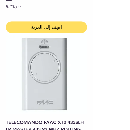
السعر
أضِف إلى العربة
TELECOMANDO FAAC XT2 433SLH
LR MASTER 433,92 MHZ ROLLING