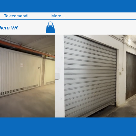
Telecomandi
More...
diero VR