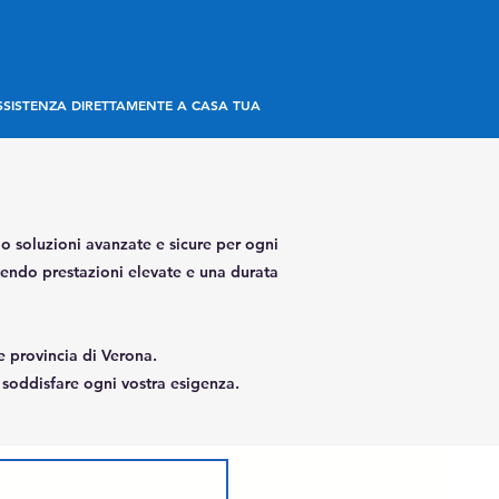
SSISTENZA DIRETTAMENTE A CASA TUA
soluzioni avanzate e sicure per ogni
ntendo prestazioni elevate e una durata
e provincia di Verona.
r soddisfare ogni vostra esigenza.