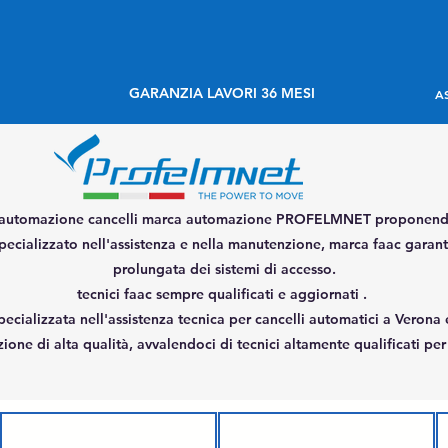
GARANZIA LAVORI 36 MESI
A
di automazione cancelli marca automazione PROFELMNET proponendo 
 specializzato nell'assistenza e nella manutenzione, marca faac gara
prolungata dei sistemi di accesso.
tecnici faac sempre qualificati e aggiornati .
pecializzata nell'assistenza tecnica per cancelli automatici a Verona 
one di alta qualità, avvalendoci di tecnici altamente qualificati pe