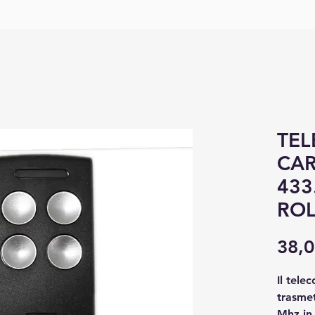
TE
CAR
433
ROL
38,0
Il tel
trasme
Mhz in 