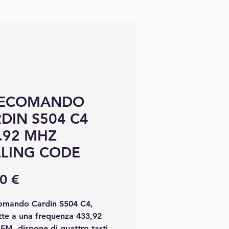
LECOMANDO
DIN S504 C4
.92 MHZ
LING CODE
Precio
0 €
ecomando Cardin S504 C4,
tte a una frequenza 433,92
FM, dispone di quattro tasti