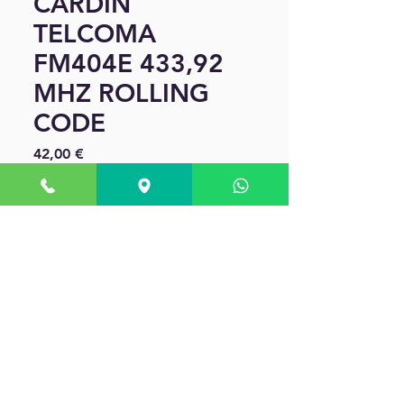
CARDIN
TELCOMA
FM404E 433,92
MHZ ROLLING
CODE
Precio
42,00 €
Cantidad
*
Agregar al carrito
Telecomando per cancelli
automatici Telcoma FM404E (
sostituisce l'ex FM404), quattro
tasti verdi/cover nera soft-