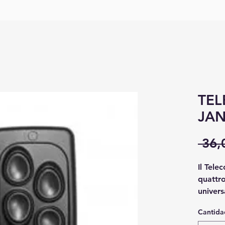
TE
JAN
 36,
Il Tele
quattro
univers
radioc
Cantida
o non p