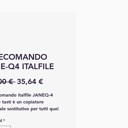
LECOMANDO
E-Q4 ITALFILE
Precio
Precio de oferta
00 € 
35,64 €
comando italfile JANEQ-4
 tasti è un copiatore
ale sostitutivo per tutti quei
omandi che sono stati dismessi
d
*
iù disponibili in commercio e