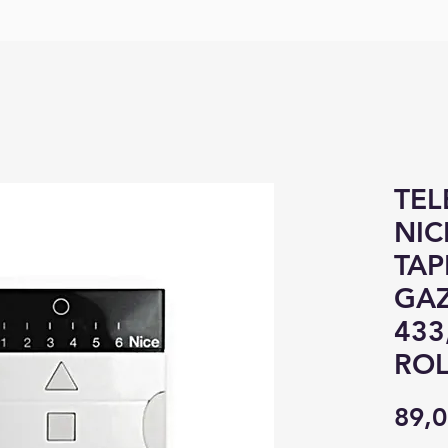
TE
NIC
TAP
GA
433
ROL
89,0