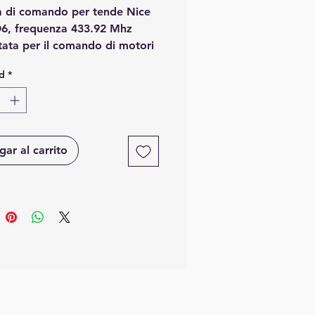
ra di comando per tende Nice
, frequenza 433.92 Mhz
tata per il comando di motori
i per tende o tapparelle serie
d
*
e centrali MINDY serie “TT”,
a rolling code.
 radiocomando PLANO 6 è
le comandare fino a 6
zioni.
ar al carrito