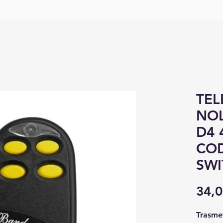
TE
NO
D4 
COD
SWI
34,0
Trasmet