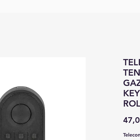
TE
TEN
GA
KEY
ROL
47,0
Teleco