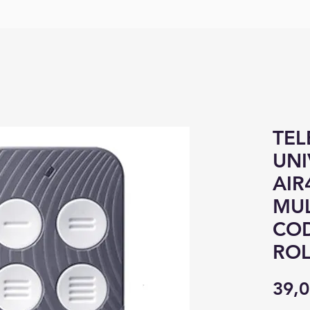
TE
UNI
AIR
MU
COD
ROL
39,0