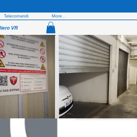
Telecomandi
More...
diero VR