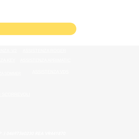
ENZA V2
ASSISTENZA ROGER
ZA KEY
ASSISTENZA APRIMATIC
ASSISTENZA VDS
ZA SOMMER
AUTOMAZIONI PORTE SEZIONALE
I SCORREVOLI
.I 04697360230 REA VR441870