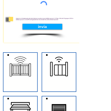
Autorizzo il trattamento dei miei dati personali ai sensi dell&rsquo;art. 13 Dlgs 196 del 30 giugno 2003 e
dell&rsquo;art. 13 GDPR (Regolamento UE 2016/679) ai fini di informazione
invia
CANCELLI BATTENTE
CANCELLI SCORREVOLI