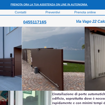
PRENOTA ORA LA TUA ASSISTENZA ON LINE IN AUTONOMIA
Contatti
Preventivi
Prenota online
Via Vago 22 Cal
0455117165
L’installazione di porte automatich
edificio, soprattutto dove è neces
rapidamente e con minimi tempi di