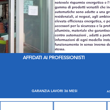
notevole risparmio energetico e l
gamma di prodotti versatili che in
automatiche sono adatte a una gran 
residenziali, ai negozi, agli ambie
elevata efficienza energetica, e 
accessori per la sicurezza e la pro
alluminio, materiale che garantisc
centro automazioni , adatti a port
informazioni di ogni modello instal
funzionamento in senso inverso del
stessa.
AFFIDATI AI PROFESSIONISTI
GARANZIA LAVORI 36 MESI
A