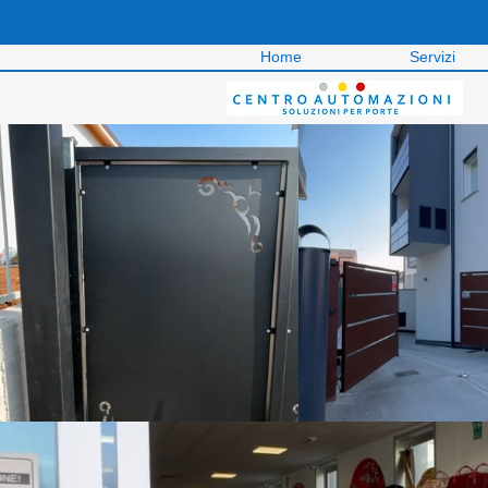
Home
Servizi