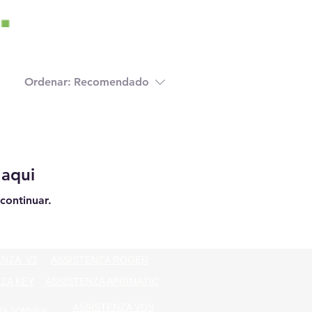
Ordenar:
Recomendado
 aqui
continuar.
ENZA V2
ASSISTENZA ROGER
ZA KEY
ASSISTENZA APRIMATIC
ASSISTENZA VDS
ZA SOMMER