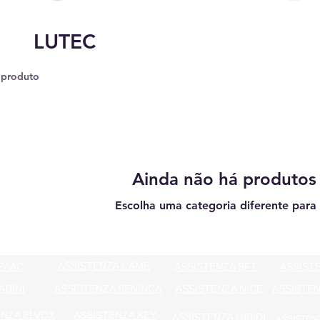
LUTEC
 produto
Ainda não há produtos
Escolha uma categoria diferente para 
ASSISTENZA CAME
FAAC
ASSISTENZA BFT
ASSIST
ADINI
ASSISTENZA BENINCA
ASSISTENZA NICE
ASSISTEN
ENZA ELVOX
ASSISTENZA KEY
ASSISTENZA GIBIDI
ASSISTEN