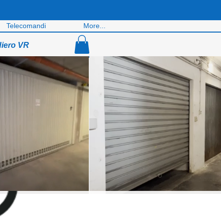
Telecomandi
More...
diero VR