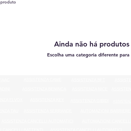
 produto
Ainda não há produtos
Escolha uma categoria diferente para 
ASSISTENZA CAME
FAAC
ASSISTENZA BFT
ASSIST
ADINI
ASSISTENZA BENINCA
ASSISTENZA NICE
ASSISTEN
ENZA ELVOX
ASSISTENZA KEY
ASSISTENZA GIBIDI
ASSISTEN
ENZA TAU
ASSISTENZA SERRANDE
AUTOMAZIONI BARRIERE
ASSISTENZA CANCELLI AUTOMATICI
AUTOMAZIONI CANCELL
 CANCELLI BATTENTI
ASSISTENZA CANCELLI AUTOMATICI