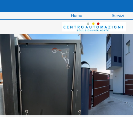
Home
Servizi