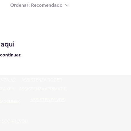
Ordenar:
Recomendado
 aqui
continuar.
ENZA V2
ASSISTENZA ROGER
ZA KEY
ASSISTENZA APRIMATIC
ASSISTENZA VDS
ZA SOMMER
AUTOMAZIONI PORTE SEZIONALE
I SCORREVOLI