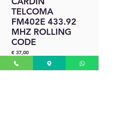
CARDIN
TELCOMA
FM402E 433.92
MHZ ROLLING
CODE
Preço
€ 37,00
Quantidade
*
Adicionar ao carrinho
Radiocomando Telcoma
FM402E (sulla telecomando
troverete questa sigla: Telcoma
FM400).