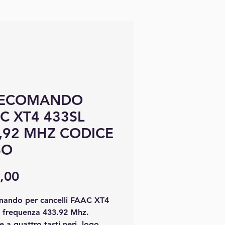
LECOMANDO
C XT4 433SL
,92 MHZ CODICE
SO
Preço
,00
mando per cancelli FAAC XT4
, frequenza 433.92 Mhz.
e a quattro tasti neri, logo