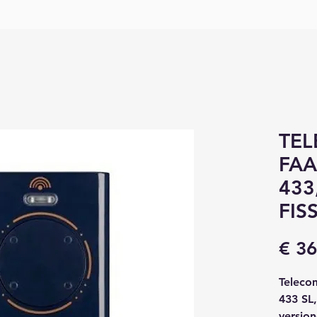
TE
FAA
433
FIS
€ 36
Teleco
433 SL
version