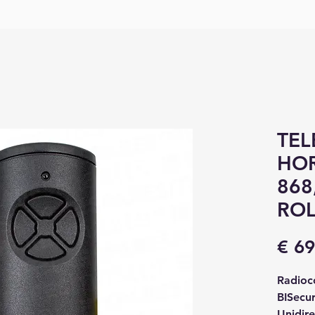
TE
HO
868
ROL
€ 69
Radio
BISecur
Unidire