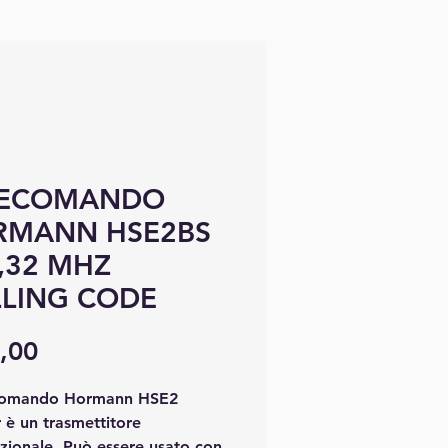
LECOMANDO
RMANN HSE2BS
,32 MHZ
LING CODE
Preço
,00
comando Hormann HSE2
 è un trasmettitore
zionale. Può essere usato con