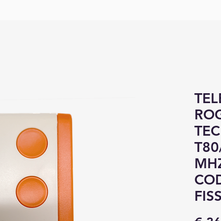
TE
RO
TE
T80
MHZ
COD
FIS