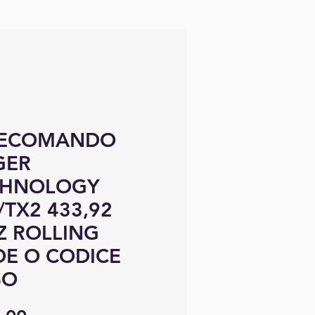
LECOMANDO
GER
CHNOLOGY
/TX2 433,92
 ROLLING
E O CODICE
SO