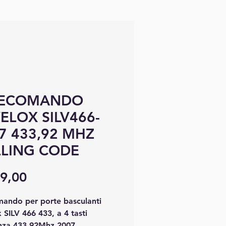
LECOMANDO
VELOX SILV466-
7 433,92 MHZ
LING CODE
Preço
9,00
mando per porte basculanti
x SILV 466 433, a 4 tasti
nza 433.92Mhz 2007