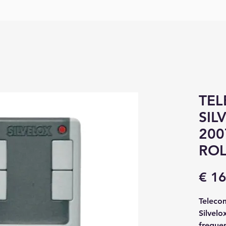
TE
SIL
200
ROL
€ 16
Teleco
Silvelo
freque