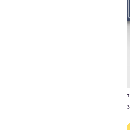
T
P
3