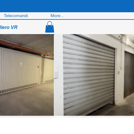
Telecomandi
More...
diero VR