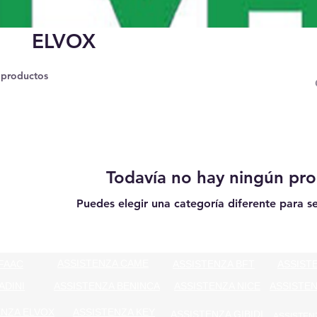
ELVOX
 productos
Todavía no hay ningún pro
Puedes elegir una categoría diferente para 
ASSISTENZA CAME
FAAC
ASSISTENZA BFT
ASSIST
ADINI
ASSISTENZA BENINCA
ASSISTENZA NICE
ASSISTEN
ENZA ELVOX
ASSISTENZA KEY
ASSISTENZA GIBIDI
ASSISTEN