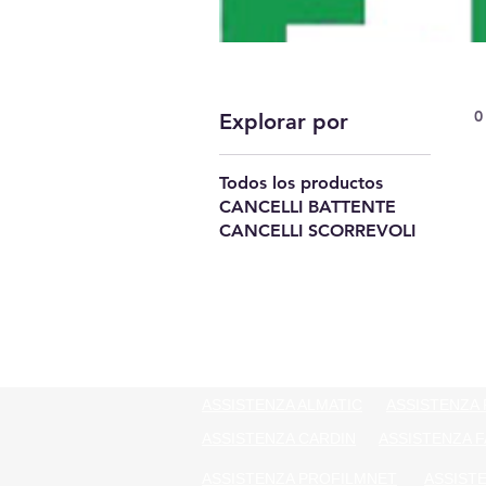
0
Explorar por
Todos los productos
CANCELLI BATTENTE
CANCELLI SCORREVOLI
ASSISTENZA ALMATIC
ASSISTENZA 
ASSISTENZA CARDIN
ASSISTENZA F
ASSISTENZA PROFILMNET
ASSIST