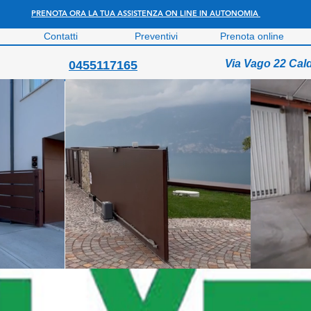
PRENOTA ORA LA TUA ASSISTENZA ON LINE IN AUTONOMIA
Contatti
Preventivi
Prenota online
Via Vago 22 Cal
0455117165