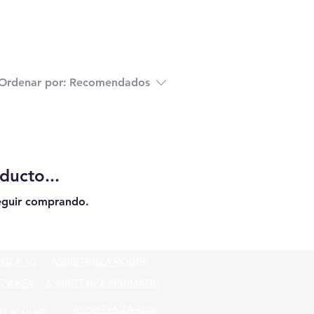
Ordenar por:
Recomendados
ducto...
seguir comprando.
ENZA V2
ASSISTENZA ROGER
ZA KEY
ASSISTENZA APRIMATIC
ASSISTENZA VDS
ZA SOMMER