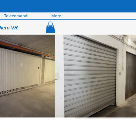
Telecomandi
More...
diero VR