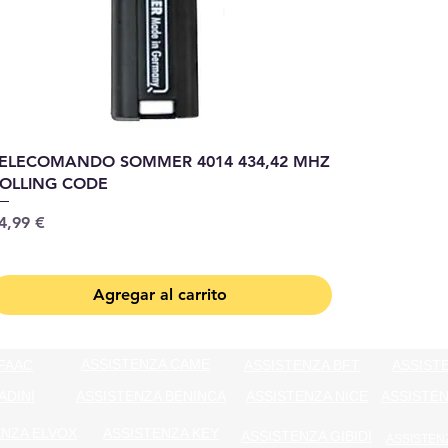
ELECOMANDO SOMMER 4014 434,42 MHZ
OLLING CODE
recio
4,99 €
Agregar al carrito
ASSISTENZA CAME
FAAC
ASSISTENZA BFT
ASSIST
ADINI
ASSISTENZA BENINCA
ASSISTENZA NICE
ASSISTEN
ENZA ELVOX
ASSISTENZA KEY
ASSISTENZA GIBIDI
ASSISTEN