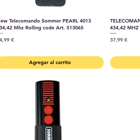
ew Telecomando Sommer PEARL 4013
TELECOMAN
34,42 Mhz Rolling code Art. S13065
434,42 MHZ
recio
Precio
4,99 €
37,99 €
Agregar al carrito