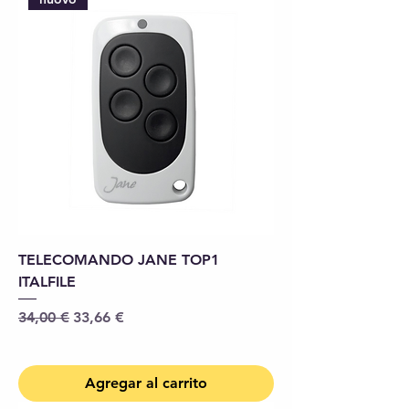
TELECOMANDO JANE TOP1
ITALFILE
Precio
Precio de oferta
34,00 €
33,66 €
Agregar al carrito