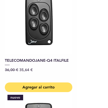
TELECOMANDOJANE-Q4 ITALFILE
Precio
Precio de oferta
36,00 €
35,64 €
Agregar al carrito
nuovo