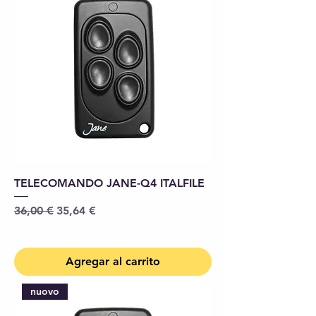
TELECOMANDO JANE-Q4 ITALFILE
Precio
Precio de oferta
36,00 €
35,64 €
Agregar al carrito
nuovo