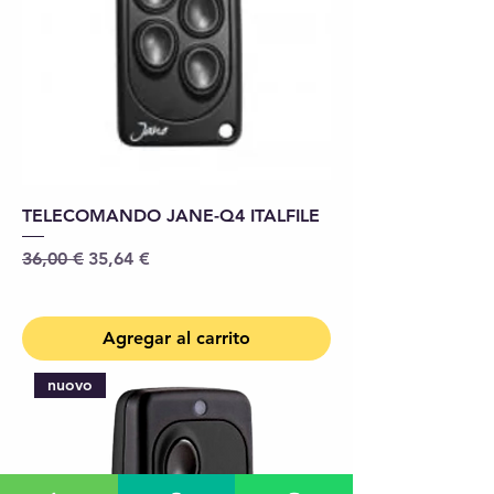
TELECOMANDO JANE-Q4 ITALFILE
Precio
Precio de oferta
36,00 €
35,64 €
Agregar al carrito
nuovo