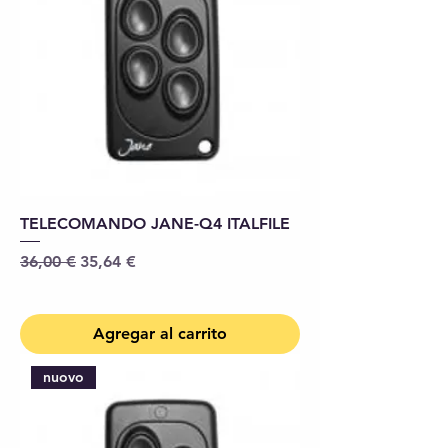
TELECOMANDO JANE-Q4 ITALFILE
Precio
Precio de oferta
36,00 €
35,64 €
Agregar al carrito
nuovo