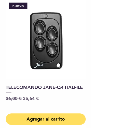
nuovo
TELECOMANDO JANE-Q4 ITALFILE
Precio
Precio de oferta
36,00 €
35,64 €
Agregar al carrito