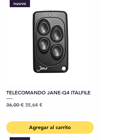
nuovo
TELECOMANDO JANE-Q4 ITALFILE
Precio
Precio de oferta
36,00 €
35,64 €
Agregar al carrito