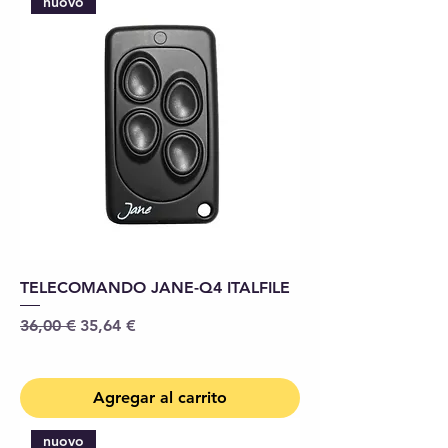
nuovo
TELECOMANDO JANE-Q4 ITALFILE
Precio
Precio de oferta
36,00 €
35,64 €
Agregar al carrito
nuovo