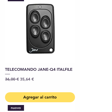
TELECOMANDO JANE-Q4 ITALFILE
Precio
Precio de oferta
36,00 €
35,64 €
Agregar al carrito
nuovo