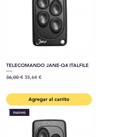
TELECOMANDO JANE-Q4 ITALFILE
Precio
Precio de oferta
36,00 €
35,64 €
Agregar al carrito
nuovo