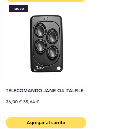
nuovo
TELECOMANDO JANE-Q4 ITALFILE
Precio
Precio de oferta
36,00 €
35,64 €
Agregar al carrito