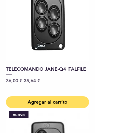
TELECOMANDO JANE-Q4 ITALFILE
Precio
Precio de oferta
36,00 €
35,64 €
Agregar al carrito
nuovo