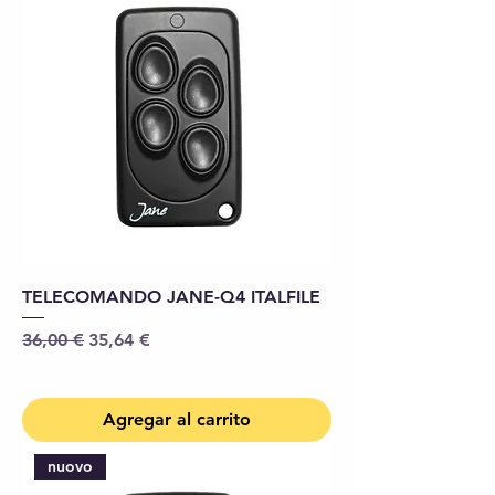
TELECOMANDO JANE-Q4 ITALFILE
Precio
Precio de oferta
36,00 €
35,64 €
Agregar al carrito
nuovo