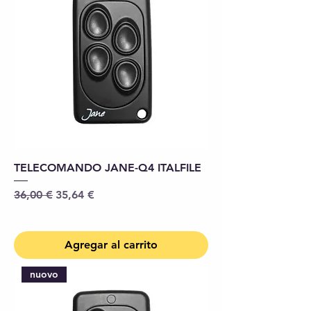
TELECOMANDO JANE-Q4 ITALFILE
Precio
Precio de oferta
36,00 €
35,64 €
Agregar al carrito
nuovo