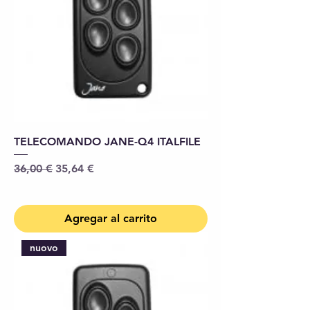
TELECOMANDO JANE-Q4 ITALFILE
Precio
Precio de oferta
36,00 €
35,64 €
Agregar al carrito
nuovo