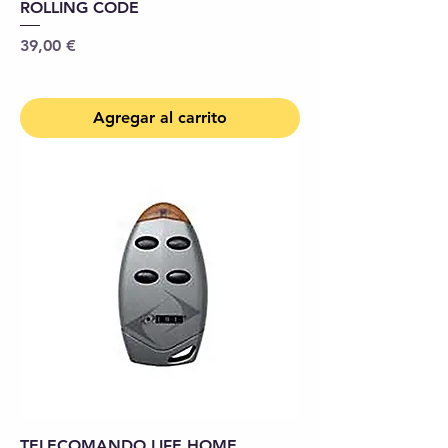
ROLLING CODE
Precio
39,00 €
Agregar al carrito
TELECOMANDO LIFE HOME