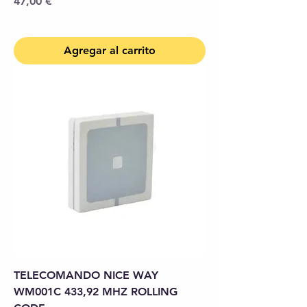
Precio
47,00 €
Agregar al carrito
TELECOMANDO NICE WAY
WM001C 433,92 MHZ ROLLING