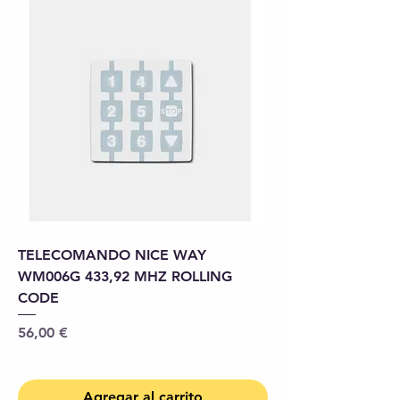
TELECOMANDO NICE WAY
WM006G 433,92 MHZ ROLLING
CODE
Precio
56,00 €
Agregar al carrito