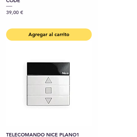
CODE
Precio
39,00 €
Agregar al carrito
TELECOMANDO NICE PLANO1