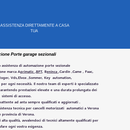
ASSISTENZA DIRETTAMENTE A CASA
TUA
one Porte garage sezionali
 assistenza di
automazione porte sezionale
ione marca A
primatic
,
BFT
, B
eninca
,Cardin ,Came , Faac,
,Roger, Vds,Elvox ,Sommer, Key automation,
per ogni necessità. Il nostro team di esperti è specializzato
garantendo prestazioni elevate e una durata prolungata dei
sistemi di accesso.
battente ad anta sempre qualificati e aggiornati .
ssistenza tecnica per cancelli motorizzati automatici a Verona
e provincia di Verona.
alta qualità, avvalendoci di tecnici altamente qualificati per
sfare ogni vostra esigenza.