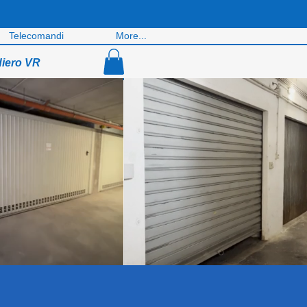
Telecomandi
More...
diero VR