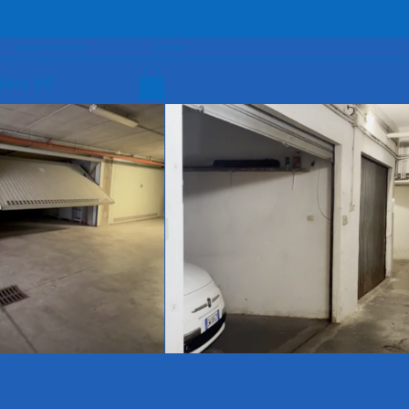
Telecomandi
More...
diero VR