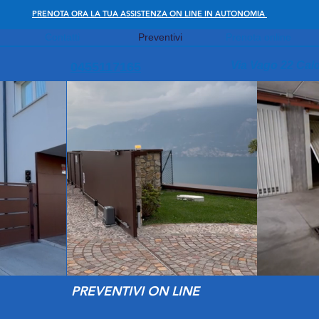
PRENOTA ORA LA TUA ASSISTENZA ON LINE IN AUTONOMIA
Contatti
Preventivi
Prenota online
Via Vago 22 Cal
0455117165
PREVENTIVI ON LINE