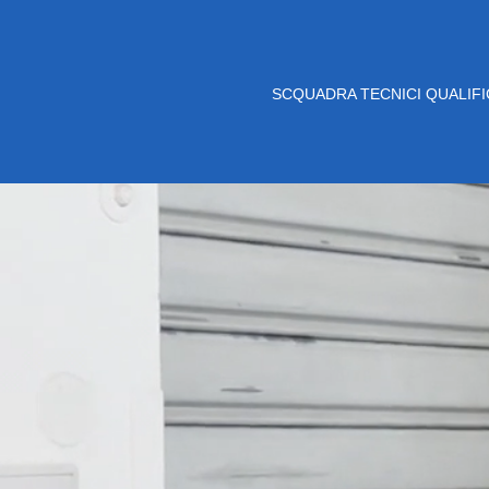
SCQUADRA TECNICI QUALIFI