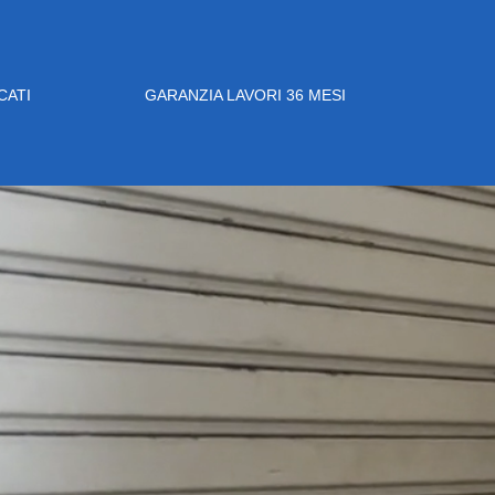
CATI
GARANZIA LAVORI 36 MESI