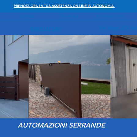
PRENOTA ORA LA TUA ASSISTENZA ON LINE IN AUTONOMIA
Contatti
Preventivi
Prenota online
Via Vago 22 Cal
0455117165
AUTOMAZIONI SERRANDE