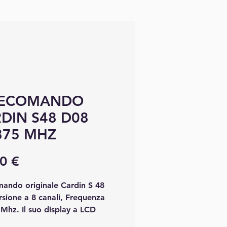
LECOMANDO
DIN S48 D08
875 MHZ
Prix
0 €
mando originale Cardin S 48
sione a 8 canali, Frequenza
Mhz. Il suo display a LCD
e di leggere il canale che