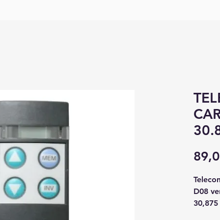
TE
CAR
30.
89,0
Teleco
D08 ver
30,875 
permett