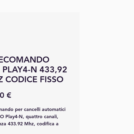
LECOMANDO
 PLAY4-N 433,92
 CODICE FISSO
Prix
0 €
mando per cancelli automatici
O Play4-N, quattro canali,
nza 433.92 Mhz, codifica a
fisso. Accessorio per il