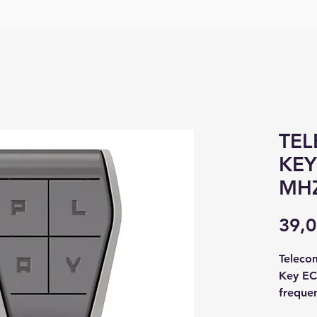
TE
KEY
MHZ
39,0
Teleco
Key EC
freque
codice 