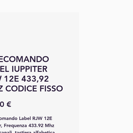
LECOMANDO
EL IUPPITER
 12E 433,92
 CODICE FISSO
Prix
0 €
omando Label RJW 12E
er, Frequenza 433.92 Mhz
canali, tastiera alfabetica