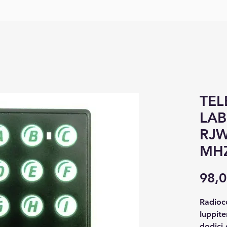
TE
LAB
RJW
MHZ
98,0
Radioc
Iuppit
dodici 