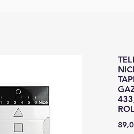
TE
NIC
TAP
GA
433
ROL
89,0