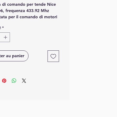
ra di comando per tende Nice
, frequenza 433.92 Mhz
tata per il comando di motori
i per tende o tapparelle serie
é
*
e centrali MINDY serie “TT”,
a rolling code.
 radiocomando PLANO 6 è
le comandare fino a 6
zioni.
ter au panier