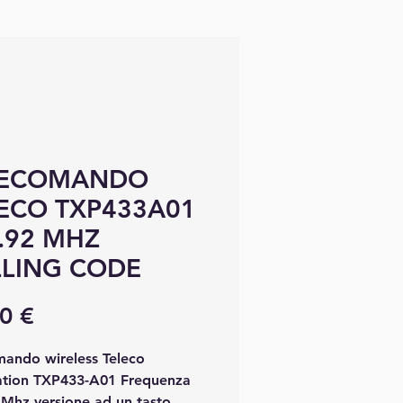
LECOMANDO
ECO TXP433A01
.92 MHZ
LING CODE
Prix
0 €
mando wireless Teleco
tion TXP433-A01 Frequenza
 Mhz versione ad un tasto