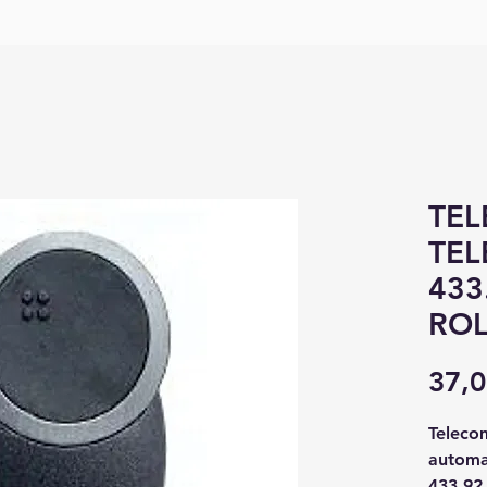
TE
TEL
433
ROL
37,0
Teleco
automa
433.92