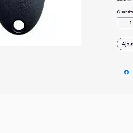
nero, c
Quantit
progra
Batteri
Ajou