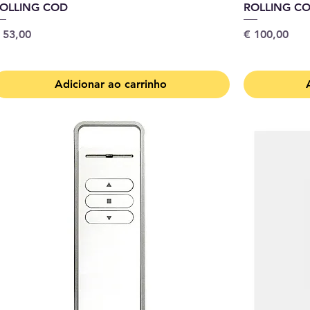
OLLING COD
ROLLING C
reço
Preço
 53,00
€ 100,00
Adicionar ao carrinho