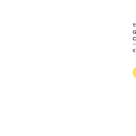
T
G
P
€