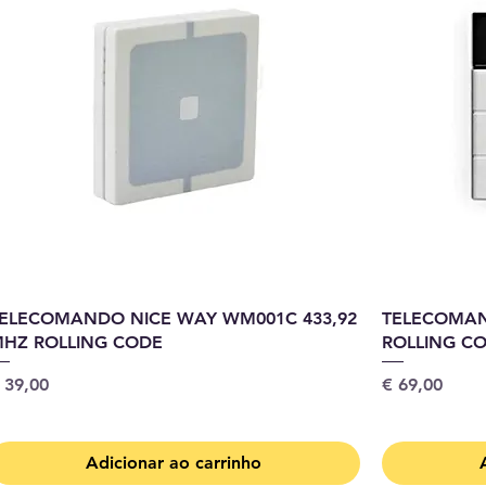
ELECOMANDO NICE WAY WM001C 433,92
TELECOMAN
HZ ROLLING CODE
ROLLING C
reço
Preço
 39,00
€ 69,00
Adicionar ao carrinho