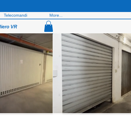
Telecomandi
More...
diero VR