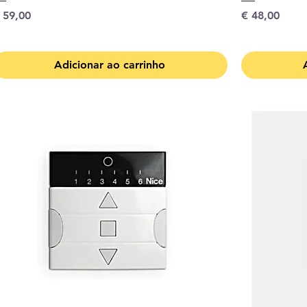
reço
Preço
 59,00
€ 48,00
Adicionar ao carrinho