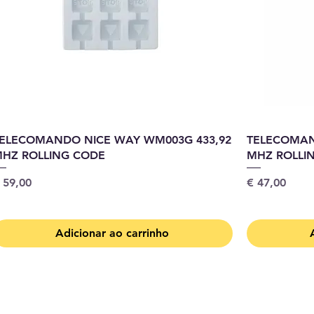
ELECOMANDO NICE WAY WM003G 433,92
TELECOMAN
HZ ROLLING CODE
MHZ ROLLI
reço
Preço
 59,00
€ 47,00
Adicionar ao carrinho