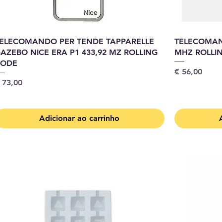
ELECOMANDO PER TENDE TAPPARELLE
TELECOMAN
AZEBO NICE ERA P1 433,92 MZ ROLLING
MHZ ROLLI
CODE
Preço
€ 56,00
reço
 73,00
Adicionar ao carrinho