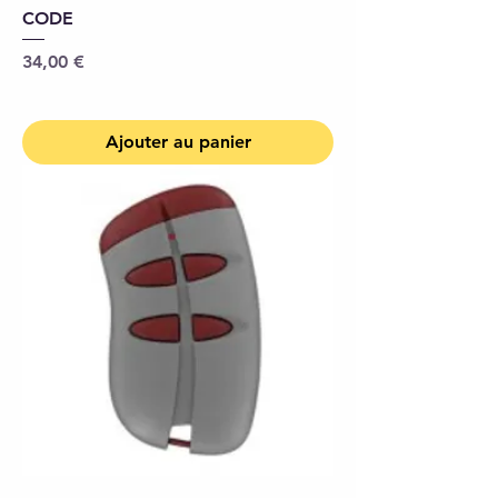
CODE
Prix
34,00 €
Ajouter au panier