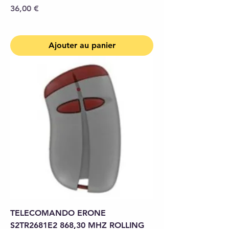
Prix
36,00 €
Ajouter au panier
TELECOMANDO ERONE
S2TR2681E2 868,30 MHZ ROLLING