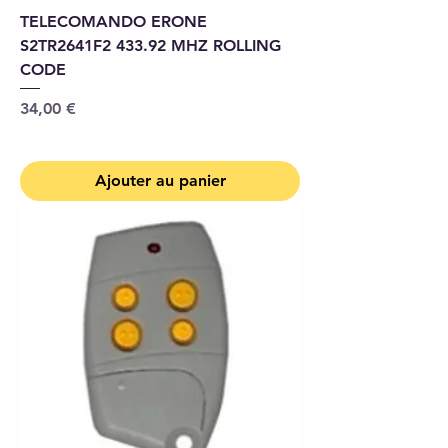
TELECOMANDO ERONE
S2TR2641F2 433.92 MHZ ROLLING
CODE
Prix
34,00 €
Ajouter au panier