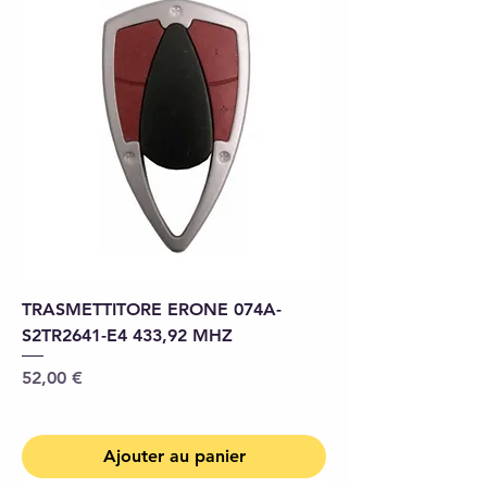
TRASMETTITORE ERONE 074A-
S2TR2641-E4 433,92 MHZ
Prix
52,00 €
Ajouter au panier