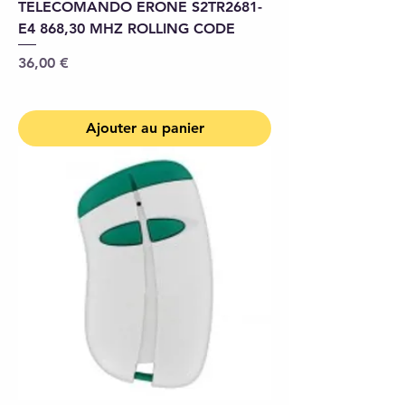
TELECOMANDO ERONE S2TR2681-
E4 868,30 MHZ ROLLING CODE
Prix
36,00 €
Ajouter au panier