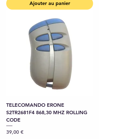
Ajouter au panier
TELECOMANDO ERONE
S2TR2681F4 868,30 MHZ ROLLING
CODE
Prix
39,00 €