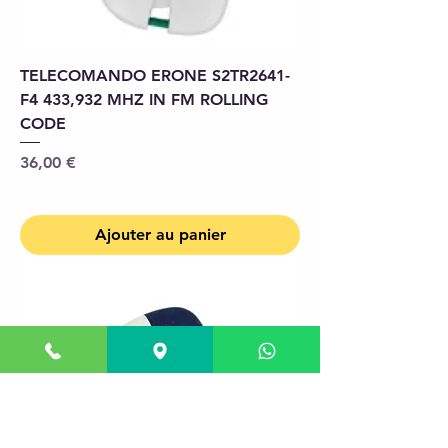
TELECOMANDO ERONE S2TR2641-
F4 433,932 MHZ IN FM ROLLING
CODE
Prix
36,00 €
Ajouter au panier