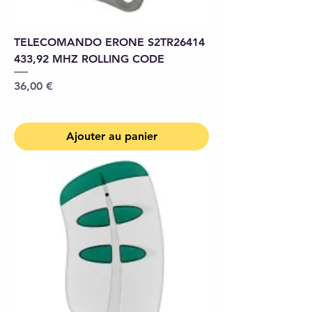
TELECOMANDO ERONE S2TR26414
433,92 MHZ ROLLING CODE
Prix
36,00 €
Ajouter au panier