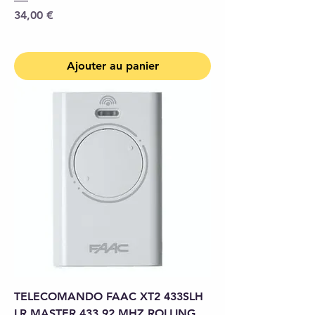
Prix
34,00 €
Ajouter au panier
TELECOMANDO FAAC XT2 433SLH
LR MASTER 433,92 MHZ ROLLING