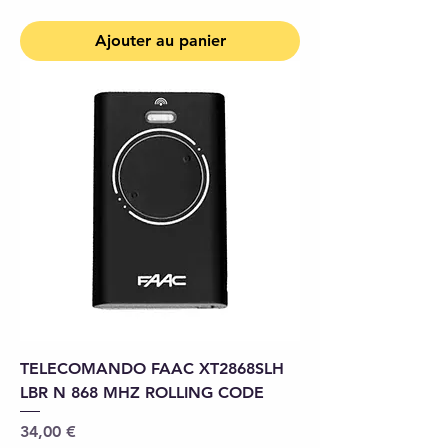
Ajouter au panier
TELECOMANDO FAAC XT2868SLH
LBR N 868 MHZ ROLLING CODE
Prix
34,00 €