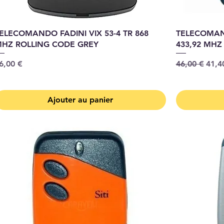
ELECOMANDO FADINI VIX 53-4 TR 868
TELECOMAND
HZ ROLLING CODE GREY
433,92 MHZ
rix
Prix original
Prix
6,00 €
46,00 €
41,4
Ajouter au panier