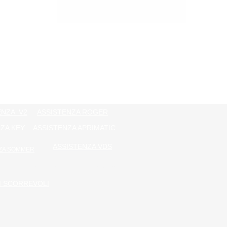
ENZA V2
ASSISTENZA ROGER
ZA KEY
ASSISTENZA APRIMATIC
ASSISTENZA VDS
ZA SOMMER
AUTOMAZIONI PORTE SEZIONALE
I SCORREVOLI