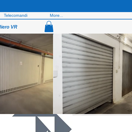
Telecomandi
More...
diero VR