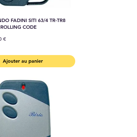
O FADINI SITI 63/4 TR-TR8
 ROLLING CODE
 promotionnel
0 €
Ajouter au panier