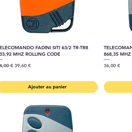
ELECOMANDO FADINI SITI 63/2 TR-TR8
TELECOMAND
33,92 MHZ ROLLING CODE
868,35 MHZ
rix original
Prix promotionnel
Prix
4,00 €
39,60 €
36,00 €
Ajouter au panier