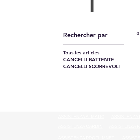
0
Rechercher par
Tous les articles
CANCELLI BATTENTE
CANCELLI SCORREVOLI
ASSISTENZA ALMATIC
ASSISTENZA 
ASSISTENZA CARDIN
ASSISTENZA F
ASSISTENZA PROFILMNET
ASSIST