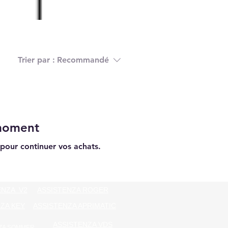
Trier par :
Recommandé
 moment
pour continuer vos achats.
ENZA V2
ASSISTENZA ROGER
ZA KEY
ASSISTENZA APRIMATIC
ASSISTENZA VDS
ZA SOMMER